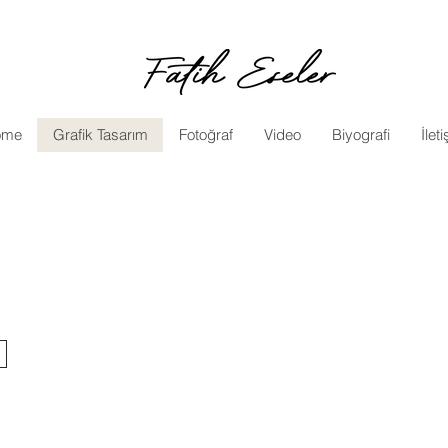
REKLAM
3D Modelleme
HAZIR GİYİM / MODA
HAL
ome
Grafik Tasarım
Fotoğraf
Video
Biyografi
İlet