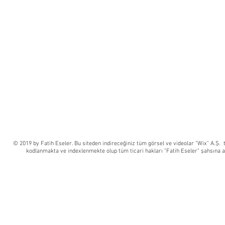
© 2019 by Fatih Eseler. Bu siteden indireceğiniz tüm görsel ve videolar "Wix" A.Ş. 
kodlanmakta ve indexlenmekte olup tüm ticari hakları "Fatih Eseler" şahsına ai